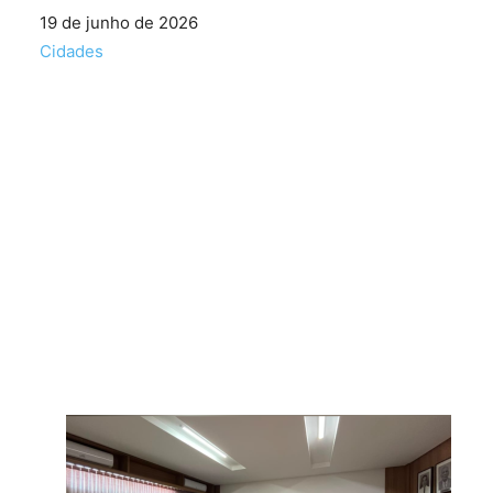
Data
19 de junho de 2026
Em relação a
Cidades