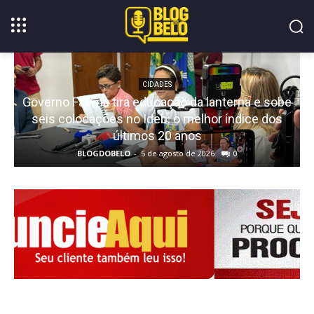
CIDADES
Governo Fátima tira educação da lanterna e sobe
seis colocações no Ideb: o melhor índice dos
últimos 20 anos
BLOGDOBELO
-
5 de agosto de 2026
0