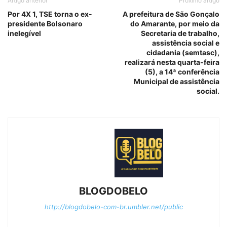
Artigo anterior
Próximo artigo
Por 4X 1, TSE torna o ex-
A prefeitura de São Gonçalo
presidente Bolsonaro
do Amarante, por meio da
inelegível
Secretaria de trabalho,
assistência social e
cidadania (semtasc),
realizará nesta quarta-feira
(5), a 14ª conferência
Municipal de assistência
social.
BLOGDOBELO
http://blogdobelo-com-br.umbler.net/public