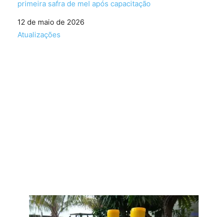
primeira safra de mel após capacitação
Data
12 de maio de 2026
Em relação a
Atualizações