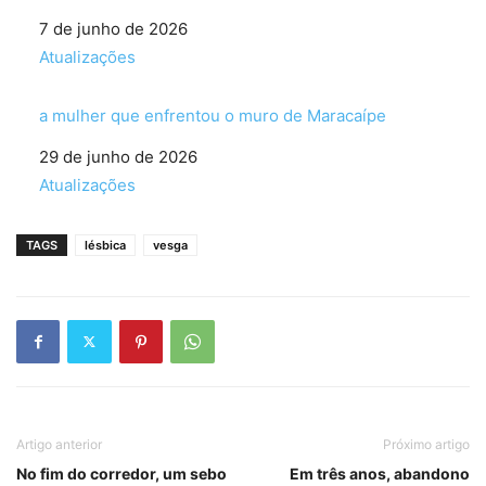
Data
7 de junho de 2026
Em relação a
Atualizações
a mulher que enfrentou o muro de Maracaípe
Data
29 de junho de 2026
Em relação a
Atualizações
TAGS
lésbica
vesga
Artigo anterior
Próximo artigo
No fim do corredor, um sebo
Em três anos, abandono