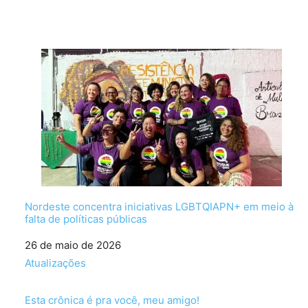
Nordeste concentra iniciativas LGBTQIAPN+ em meio à
falta de políticas públicas
Data
26 de maio de 2026
Em relação a
Atualizações
Esta crônica é pra você, meu amigo!