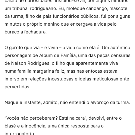
balaio de curiosidades. Instalou-se ali, por alguns minutos,
um tribunal rodrigueano. Eu, moleque candango, mascote
da turma, filho de pais funcionários públicos, fui por alguns
minutos o próprio menino que enxergava a vida pelo
buraco a fechadura.
O garoto que via – e vivia – a vida como ela é. Um autêntico
personagem de Álbum de Família, uma das peças censuras
de Nelson Rodrigues: o filho que aparentemente viva
numa família margarina feliz, mas nas entocas estava
imerso em relações incestuosas e ideias meticulosamente
pervertidas.
Naquele instante, admito, não entendi o alvoroço da turma.
“Vocês não perceberam? Está na cara”, devolvi, entre o
blasé e a inocência, uma única resposta para o
interrogatório.