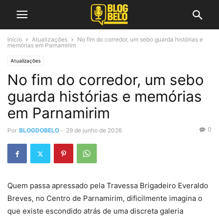
Início
Atualizações
No fim do corredor, um sebo guarda histórias e
memórias em Parnamirim
Atualizações
No fim do corredor, um sebo
guarda histórias e memórias
em Parnamirim
0
Por
BLOGDOBELO
-
29 de junho de 2026
Quem passa apressado pela Travessa Brigadeiro Everaldo
Breves, no Centro de Parnamirim, dificilmente imagina o
que existe escondido atrás de uma discreta galeria