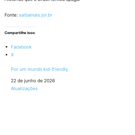
Fonte:
saibamais.jor.br
Compartilhe isso:
Facebook
X
Por um mundo kid-friendly
Data
22 de junho de 2026
Em relação a
Atualizações