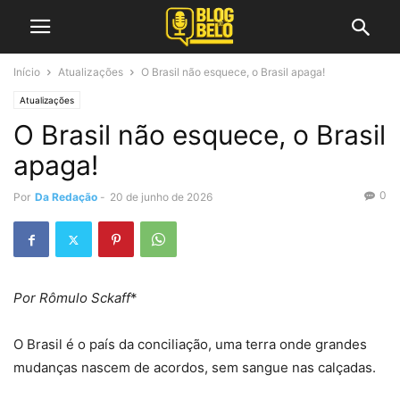
Início
Atualizações
O Brasil não esquece, o Brasil apaga!
Atualizações
O Brasil não esquece, o Brasil
apaga!
0
Por
Da Redação
-
20 de junho de 2026
Por Rômulo Sckaff
*
O Brasil é o país da conciliação, uma terra onde grandes
mudanças nascem de acordos, sem sangue nas calçadas.