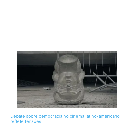
Debate sobre democracia no cinema latino-americano
reflete tensões