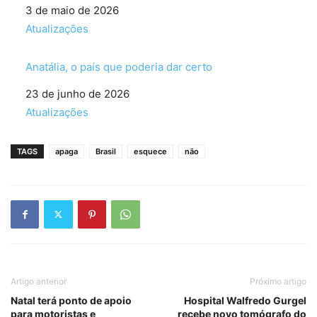
Data
3 de maio de 2026
Em relação a
Atualizações
Anatália, o país que poderia dar certo
Data
23 de junho de 2026
Em relação a
Atualizações
TAGS
apaga
Brasil
esquece
não
Artigo anterior
Próximo artigo
Natal terá ponto de apoio
Hospital Walfredo Gurgel
para motoristas e
recebe novo tomógrafo do