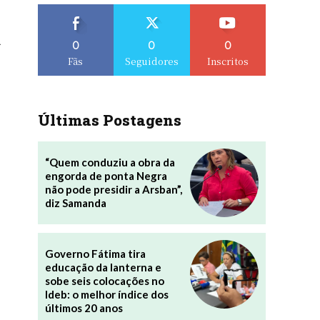
.
0
0
0
Fãs
Seguidores
Inscritos
Últimas Postagens
“Quem conduziu a obra da
engorda de ponta Negra
não pode presidir a Arsban”,
diz Samanda
Governo Fátima tira
educação da lanterna e
sobe seis colocações no
Ideb: o melhor índice dos
últimos 20 anos