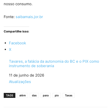
nosso consumo.
Fonte:
saibamais.jor.br
Compartilhe isso:
Facebook
X
Tavares, a falácia da autonomia do BC e o PIX como
instrumento de soberania
Data
11 de junho de 2026
Em relação a
Atualizações
TAGS
além
das
para
pix
Taxas