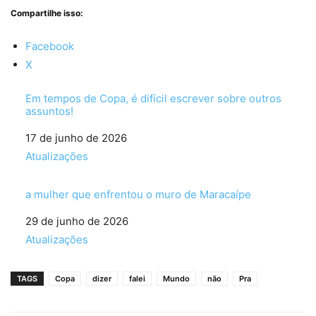
Compartilhe isso:
Facebook
X
Em tempos de Copa, é difícil escrever sobre outros
assuntos!
Data
17 de junho de 2026
Em relação a
Atualizações
a mulher que enfrentou o muro de Maracaípe
Data
29 de junho de 2026
Em relação a
Atualizações
TAGS
Copa
dizer
falei
Mundo
não
Pra