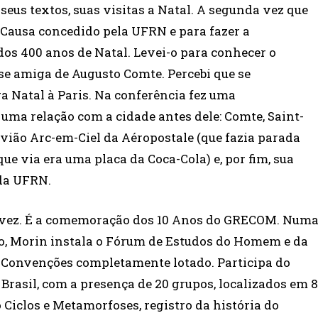
seus textos, suas visitas a Natal. A segunda vez que
s Causa concedido pela UFRN e para fazer a
 dos 400 anos de Natal. Levei-o para conhecer o
se amiga de Augusto Comte. Percebi que se
ga Natal à Paris. Na conferência fez uma
uma relação com a cidade antes dele: Comte, Saint-
vião Arc-em-Ciel da Aéropostale (que fazia parada
 que via era uma placa da Coca-Cola) e, por fim, sua
 da UFRN.
ra vez. É a comemoração dos 10 Anos do GRECOM. Num
, Morin instala o Fórum de Estudos do Homem e da
e Convenções completamente lotado. Participa do
rasil, com a presença de 20 grupos, localizados em 8
 Ciclos e Metamorfoses, registro da história do