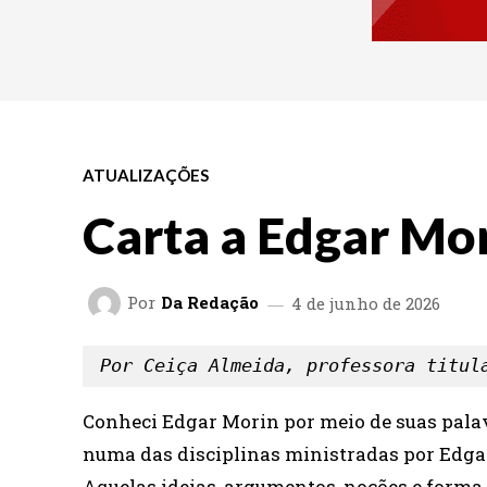
ATUALIZAÇÕES
Carta a Edgar Mo
Por
Da Redação
4 de junho de 2026
Por Ceiça Almeida, professora titul
Conheci Edgar Morin por meio de suas palav
numa das disciplinas ministradas por Edga
Aquelas ideias, argumentos, noções e forma