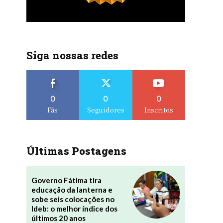
Siga nossas redes
0
0
0
Fãs
Seguidores
Inscritos
Últimas Postagens
Governo Fátima tira
educação da lanterna e
sobe seis colocações no
Ideb: o melhor índice dos
últimos 20 anos