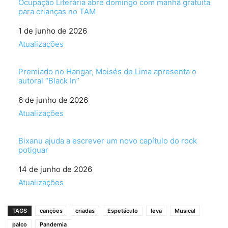
Ocupação Literária abre domingo com manhã gratuita
para crianças no TAM
Data
1 de junho de 2026
Em relação a
Atualizações
Premiado no Hangar, Moisés de Lima apresenta o
autoral “Black In”
Data
6 de junho de 2026
Em relação a
Atualizações
Bixanu ajuda a escrever um novo capítulo do rock
potiguar
Data
14 de junho de 2026
Em relação a
Atualizações
TAGS
canções
criadas
Espetáculo
leva
Musical
palco
Pandemia