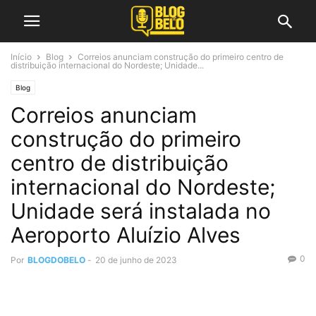
Início
Blog
Correios anunciam construção do primeiro centro de
distribuição internacional do Nordeste; Unidade...
Blog
Correios anunciam
construção do primeiro
centro de distribuição
internacional do Nordeste;
Unidade será instalada no
Aeroporto Aluízio Alves
0
Por
BLOGDOBELO
-
20 de junho de 2023