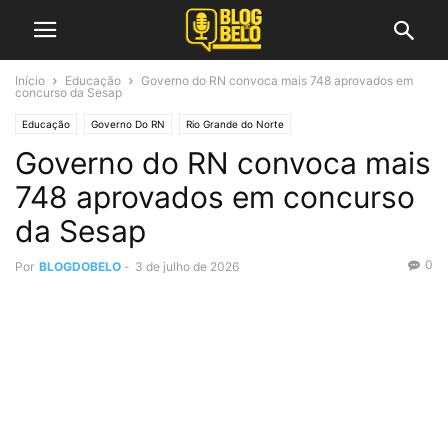
Início
Educação
Governo do RN convoca mais 748 aprovados em
concurso da Sesap
Educação
Governo Do RN
Rio Grande do Norte
Governo do RN convoca mais
748 aprovados em concurso
da Sesap
0
Por
BLOGDOBELO
-
3 de julho de 2026