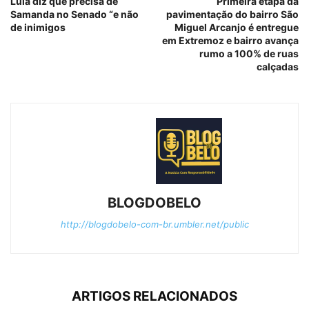
Lula diz que precisa de
Primeira etapa da
Samanda no Senado “e não
pavimentação do bairro São
de inimigos
Miguel Arcanjo é entregue
em Extremoz e bairro avança
rumo a 100% de ruas
calçadas
BLOGDOBELO
http://blogdobelo-com-br.umbler.net/public
ARTIGOS RELACIONADOS