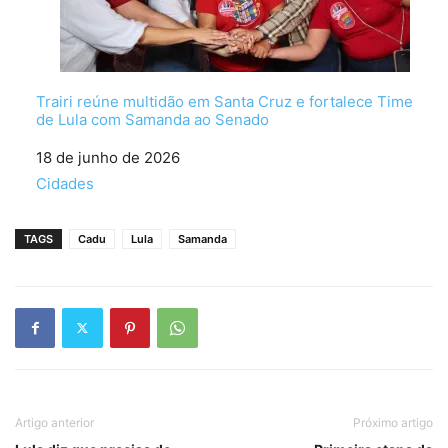
Trairi reúne multidão em Santa Cruz e fortalece Time
de Lula com Samanda ao Senado
Data
18 de junho de 2026
Em relação a
Cidades
TAGS
Cadu
Lula
Samanda
Artigo anterior
Próximo artigo