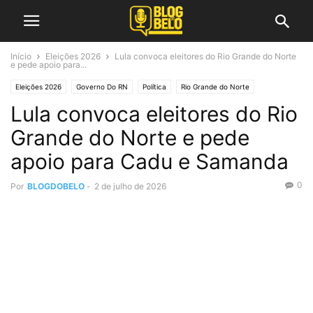
Início
Eleições 2026
Lula convoca eleitores do Rio Grande do Norte
e pede apoio para...
Eleições 2026
Governo Do RN
Política
Rio Grande do Norte
Lula convoca eleitores do Rio
Grande do Norte e pede
apoio para Cadu e Samanda
0
Por
BLOGDOBELO
-
2 de julho de 2026