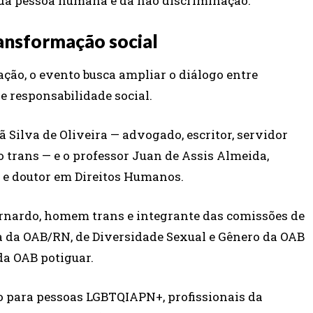
 da pessoa humana e da não discriminação.
ansformação social
ação, o evento busca ampliar o diálogo entre
 e responsabilidade social.
 Silva de Oliveira — advogado, escritor, servidor
o trans — e o professor Juan de Assis Almeida,
e e doutor em Direitos Humanos.
rnardo, homem trans e integrante das comissões de
a da OAB/RN, de Diversidade Sexual e Gênero da OAB
da OAB potiguar.
o para pessoas LGBTQIAPN+, profissionais da