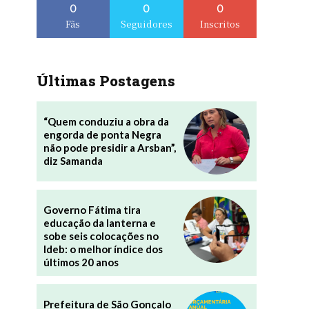
0
0
0
Fãs
Seguidores
Inscritos
Últimas Postagens
“Quem conduziu a obra da
engorda de ponta Negra
não pode presidir a Arsban”,
diz Samanda
Governo Fátima tira
educação da lanterna e
sobe seis colocações no
Ideb: o melhor índice dos
últimos 20 anos
Prefeitura de São Gonçalo