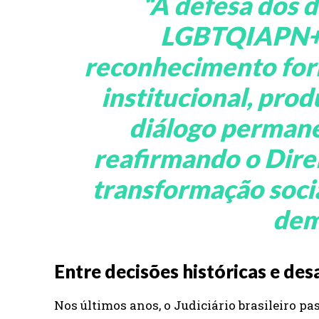
“
A defesa dos d
LGBTQIAPN+ 
reconhecimento for
institucional, pro
diálogo permane
reafirmando o Dire
transformação socia
dem
Entre decisões históricas e des
Nos últimos anos, o Judiciário brasileiro pa