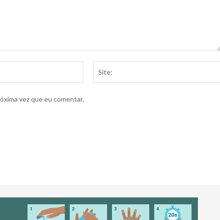
E-
mail:*
róxima vez que eu comentar.