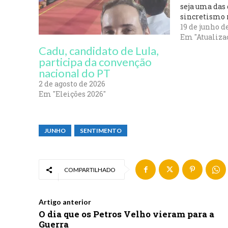
d
seja uma das
sincretismo 
o
cultura: uma
19 de junho d
.
Festeiro e um
Em "Atualiza
Mas há algo 
Cadu, candidato de Lula,
.
aparece quand
participa da convenção
.
mês de…
nacional do PT
2 de agosto de 2026
Em "Eleições 2026"
JUNHO
SENTIMENTO
COMPARTILHADO
Artigo anterior
O dia que os Petros Velho vieram para a
Guerra