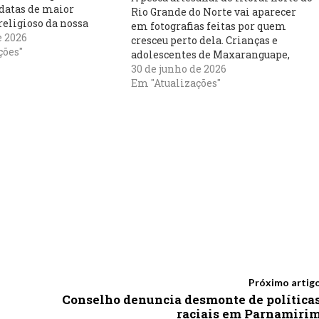
 datas de maior
Rio Grande do Norte vai aparecer
religioso da nossa
em fotografias feitas por quem
 Deusa, um Santo
e 2026
cresceu perto dela. Crianças e
a Tradição Ancestral.
ções"
adolescentes de Maxaranguape,
curioso que sempre
Touros e Rio do Fogo participaram
30 de junho de 2026
o a festa atravessa o
de oficinas em escolas públicas e
Em "Atualizações"
ajudaram a construir o fotolivro
“Enquanto Houver Maré”, projeto
documental idealizado pelo…
Próximo artig
Conselho denuncia desmonte de política
raciais em Parnamiri