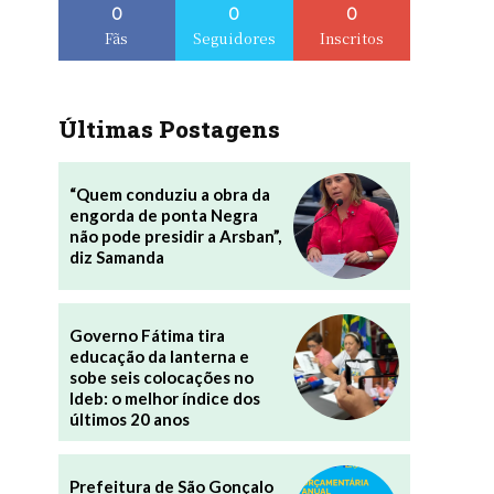
0
0
0
Fãs
Seguidores
Inscritos
Últimas Postagens
“Quem conduziu a obra da
engorda de ponta Negra
não pode presidir a Arsban”,
diz Samanda
Governo Fátima tira
educação da lanterna e
sobe seis colocações no
Ideb: o melhor índice dos
últimos 20 anos
Prefeitura de São Gonçalo