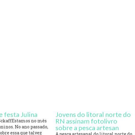
e festa Julina
Jovens do litoral norte do
RN assinam fotolivro
SckaffEstamos no mês
sobre a pesca artesan
juninos. No ano passado,
obre essa que talvez
A pesca artesanal do litoral norte do