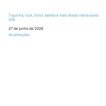
Tiquinha, rock, forró, samba e mais festas nesta sexta
(26)
Data
27 de junho de 2026
Em relação a
Atualizações