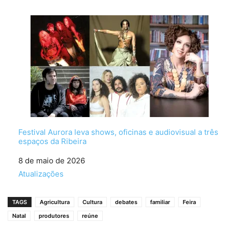
Festival Aurora leva shows, oficinas e audiovisual a três
espaços da Ribeira
Data
8 de maio de 2026
Em relação a
Atualizações
TAGS
Agricultura
Cultura
debates
familiar
Feira
Natal
produtores
reúne