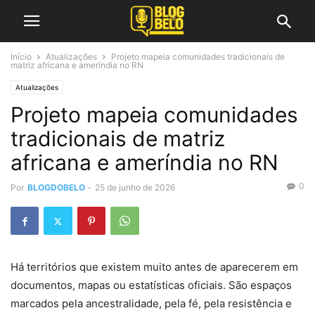
Início
Atualizações
Projeto mapeia comunidades tradicionais de
matriz africana e ameríndia no RN
Atualizações
Projeto mapeia comunidades
tradicionais de matriz
africana e ameríndia no RN
0
Por
BLOGDOBELO
-
25 de junho de 2026
Há territórios que existem muito antes de aparecerem em
documentos, mapas ou estatísticas oficiais. São espaços
marcados pela ancestralidade, pela fé, pela resistência e