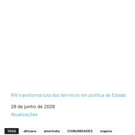
RN transforma luta dos terreiros em política de Estado
Data
29 de junho de 2026
Em relação a
Atualizações
TAGS
africana
ameríndia
COMUNIDADES
mapeia