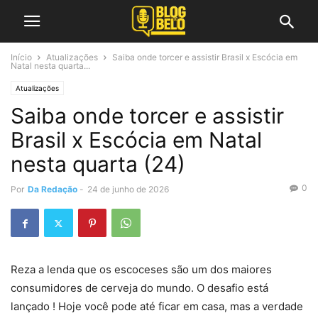
Início
Atualizações
Saiba onde torcer e assistir Brasil x Escócia em
Natal nesta quarta...
Atualizações
Saiba onde torcer e assistir
Brasil x Escócia em Natal
nesta quarta (24)
0
Por
Da Redação
-
24 de junho de 2026
Reza a lenda que os escoceses são um dos maiores
consumidores de cerveja do mundo. O desafio está
lançado ! Hoje você pode até ficar em casa, mas a verdade