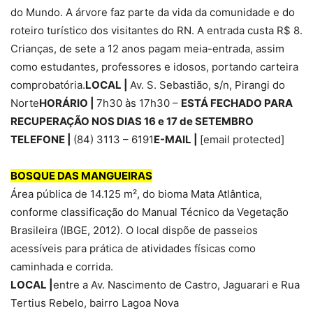
do Mundo. A árvore faz parte da vida da comunidade e do
roteiro turístico dos visitantes do RN. A entrada custa R$ 8.
Crianças, de sete a 12 anos pagam meia-entrada, assim
como estudantes, professores e idosos, portando carteira
comprobatória.
LOCAL |
Av. S. Sebastião, s/n, Pirangi do
Norte
HORÁRIO |
7h30 às 17h30 –
ESTÁ FECHADO PARA
RECUPERAÇÃO NOS DIAS 16 e 17 de SETEMBRO
TELEFONE |
(84) 3113 – 6191
E-MAIL |
[email protected]
BOSQUE DAS MANGUEIRAS
Área pública de 14.125 m², do bioma Mata Atlântica,
conforme classificação do Manual Técnico da Vegetação
Brasileira (IBGE, 2012). O local dispõe de passeios
acessíveis para prática de atividades físicas como
caminhada e corrida.
LOCAL |
entre a Av. Nascimento de Castro, Jaguarari e Rua
Tertius Rebelo, bairro Lagoa Nova