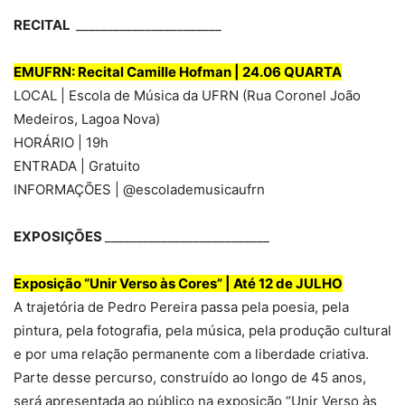
RECITAL
_______________________
EMUFRN: Recital Camille Hofman | 24.06 QUARTA
LOCAL | Escola de Música da UFRN (Rua Coronel João
Medeiros, Lagoa Nova)
HORÁRIO | 19h
ENTRADA | Gratuito
INFORMAÇÕES | @escolademusicaufrn
EXPOSIÇÕES
__________________________
Exposição “Unir Verso às Cores” | Até 12 de JULHO
A trajetória de Pedro Pereira passa pela poesia, pela
pintura, pela fotografia, pela música, pela produção cultural
e por uma relação permanente com a liberdade criativa.
Parte desse percurso, construído ao longo de 45 anos,
será apresentada ao público na exposição “Unir Verso às