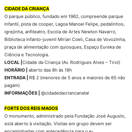
CIDADE DA CRIANÇA
O parque público, fundado em 1962, compreende parque
Infantil, pista de cooper, Lagoa Manoel Felipe, pedalinhos,
igrejinha, anfiteatro, Escola de Artes Newton Navarro,
Biblioteca Infanto-juvenil Mirian Coeli, Casa de Vovozinha,
praça de alimentação com quiosques, Espaço Eureka de
Ciência e Tecnologia.
LOCAL |
Cidade da Criança (Av. Rodrigues Alves – Tirol)
HORÁRIO |
aberto das 8h às 18h
ENTRADA |
R$ 2 (menores de 5 anos e maiores de 65 não
pagam)
INFORMAÇÕES |
@cidadedacriancanatal
FORTE DOS REIS MAGOS
O monumento, administrado pela Fundação José Augusto,
está aberto à visitação. Visitas em grupo devem ser
encaminhadas com antecedência para o e-