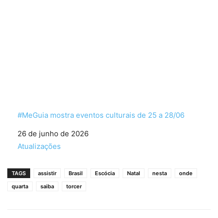
#MeGuia mostra eventos culturais de 25 a 28/06
Data
26 de junho de 2026
Em relação a
Atualizações
TAGS
assistir
Brasil
Escócia
Natal
nesta
onde
quarta
saiba
torcer