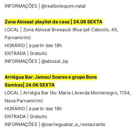
INFORMAÇÕES | @realbotequim.natal
Zona Abissal: playlist da casa |
24.06 SEXTA
LOCAL | Zona Abissal Brewpub (Rua Ipê Caboclo, 45,
Parnamirim)
HORÁRIO | a partir das 18h
ENTRADA | Gratuito
INFORMAÇÕES | @abissal_bp
Arriégua Bar: Jamaci Soares e grupo Bons
Sambas|
24.06 SEXTA
LOCAL | Arriégia Bar (Av. Maria LAcerda Montenegro, 1154,
Nova Parnamirim)
HORÁRIO | a partir das 18h
ENTRADA | Gratuito
INFORMAÇÕES | @oarrieguabar_e_restaurante