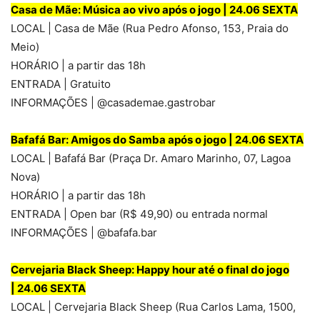
Casa de Mãe: Música ao vivo após o jogo |
24.06 SEXTA
LOCAL | Casa de Mãe (Rua Pedro Afonso, 153, Praia do
Meio)
HORÁRIO | a partir das 18h
ENTRADA | Gratuito
INFORMAÇÕES | @casademae.gastrobar
Bafafá Bar: Amigos do Samba após o jogo |
24.06 SEXTA
LOCAL | Bafafá Bar (Praça Dr. Amaro Marinho, 07, Lagoa
Nova)
HORÁRIO | a partir das 18h
ENTRADA | Open bar (R$ 49,90) ou entrada normal
INFORMAÇÕES | @bafafa.bar
Cervejaria Black Sheep: Happy hour até o final do jogo
|
24.06 SEXTA
LOCAL | Cervejaria Black Sheep (Rua Carlos Lama, 1500,