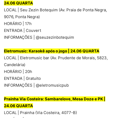
24.06 QUARTA
LOCAL | Seu Zezin Botequim (Av. Praia de Ponta Negra,
9076, Ponta Negra)
HORÁRIO | 17h
ENTRADA | Couvert
INFORMAÇÕES | @seuzezinbotequim
Eletromusic: Ka
raokê após o jogo | 24.06 QUARTA
LOCAL | Eletromusic bar (Av. Prudente de Morais, 5823,
Candelária)
HORÁRIO | 20h
ENTRADA | Gratuito
INFORMAÇÕES | @eletromusicpub
Prainha
Via Costeira: Sambarelove, Mesa Doze e PK |
24.06 QUARTA
LOCAL | Prainha (Via Costeira, 4077-B)