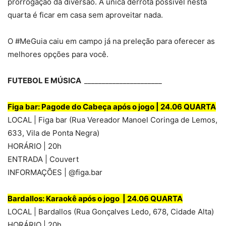
prorrogação da diversão. A única derrota possível nesta
quarta é ficar em casa sem aproveitar nada.
O #MeGuia caiu em campo já na preleção para oferecer as
melhores opções para você.
FUTEBOL E MÚSICA
______________________
Fig
a bar: Pagode do Cabeça após o jogo | 24.06 QUARTA
LOCAL | Figa bar (Rua Vereador Manoel Coringa de Lemos,
633, Vila de Ponta Negra)
HORÁRIO | 20h
ENTRADA | Couvert
INFORMAÇÕES | @figa.bar
Bardallos: Karaokê após o jogo | 24.06 QUARTA
LOCAL | Bardallos (Rua Gonçalves Ledo, 678, Cidade Alta)
HORÁRIO | 20h