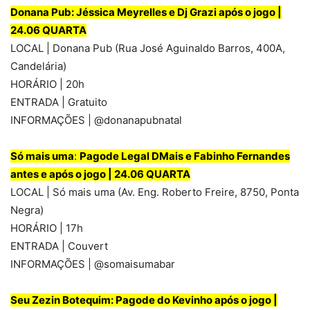
Donana Pub: Jé
ssica Meyrelles e Dj Grazi após o jogo |
24.06 QUARTA
LOCAL | Donana Pub (Rua José Aguinaldo Barros, 400A,
Candelária)
HORÁRIO | 20h
ENTRADA | Gratuito
INFORMAÇÕES | @donanapubnatal
Só mais uma
:
Pagode Legal DMais e Fabinho Fernandes
antes e após o jogo | 24.06 QUARTA
LOCAL | Só mais uma (Av. Eng. Roberto Freire, 8750, Ponta
Negra)
HORÁRIO | 17h
ENTRADA | Couvert
INFORMAÇÕES | @somaisumabar
Seu Zezin Botequim
: Pagode do Kevinho após o jogo |