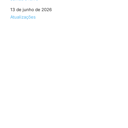
Data
13 de junho de 2026
Em relação a
Atualizações