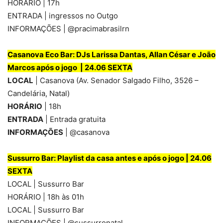
HORÁRIO | 17h
ENTRADA | ingressos no Outgo
INFORMAÇÕES | @pracimabrasilrn
Casanova Eco Bar: D
Js Larissa Dantas, Allan César e João
Marcos após o jogo | 24.06 SEXTA
LOCAL
| Casanova (Av. Senador Salgado Filho, 3526 –
Candelária, Natal)
HORÁRIO
| 18h
ENTRADA
| Entrada gratuita
INFORMAÇÕES
| @casanova
Sussurro Bar: Playlist da casa antes e após o jogo | 24.06
SEXTA
LOCAL | Sussurro Bar
HORÁRIO | 18h às 01h
LOCAL | Sussurro Bar
INFORMAÇÕES | @sussurronatal