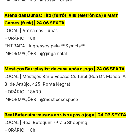
Arena das Dunas: Tito (forró), Vilk (eletrônica) e Math
Gomes (funk)
|
24.06 SEXTA
LOCAL | Arena das Dunas
HORÁRIO | 18h
ENTRADA | Ingressos pela **Sympla**
INFORMAÇÕES | @ginga.natal
Mestiços Bar: playlist da casa após o jogo | 24.06 SEXTA
LOCAL | Mestiços Bar e Espaço Cultural (Rua Dr. Manoel A.
B. de Araújo, 425, Ponta Negra)
HORÁRIO | 18h30
INFORMAÇÕES | @mesticosespaco
Real Botequim: música ao vivo após o jogo | 24.06 SEXTA
LOCAL | Real Botequim (Praia Shopping)
HORÁRIO | 18h