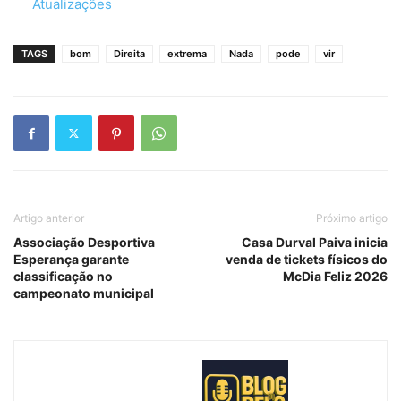
Em relação a
Atualizações
TAGS
bom
Direita
extrema
Nada
pode
vir
Artigo anterior
Próximo artigo
Associação Desportiva
Casa Durval Paiva inicia
Esperança garante
venda de tickets físicos do
classificação no
McDia Feliz 2026
campeonato municipal