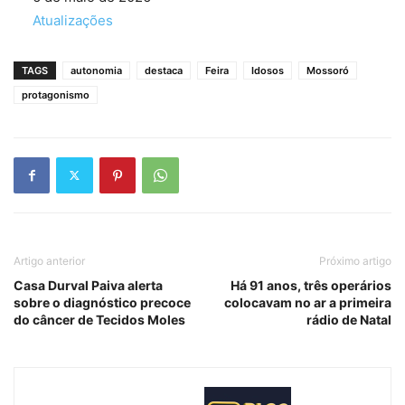
Em relação a
Atualizações
TAGS
autonomia
destaca
Feira
Idosos
Mossoró
protagonismo
Artigo anterior
Próximo artigo
Casa Durval Paiva alerta
Há 91 anos, três operários
sobre o diagnóstico precoce
colocavam no ar a primeira
do câncer de Tecidos Moles
rádio de Natal