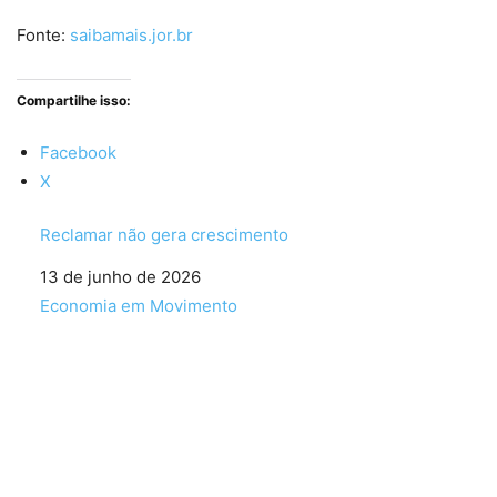
Fonte:
saibamais.jor.br
Compartilhe isso:
Facebook
X
Reclamar não gera crescimento
Data
13 de junho de 2026
Em relação a
Economia em Movimento