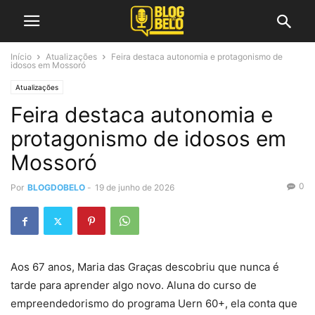
Início
Atualizações
Feira destaca autonomia e protagonismo de
idosos em Mossoró
Atualizações
Feira destaca autonomia e
protagonismo de idosos em
Mossoró
0
Por
BLOGDOBELO
-
19 de junho de 2026
Aos 67 anos, Maria das Graças descobriu que nunca é
tarde para aprender algo novo. Aluna do curso de
empreendedorismo do programa Uern 60+, ela conta que