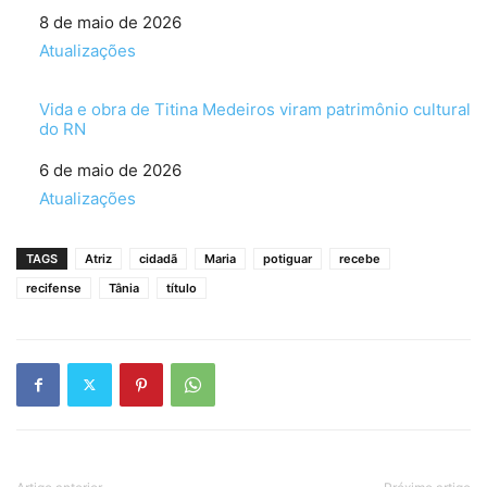
Data
8 de maio de 2026
Em relação a
Atualizações
Vida e obra de Titina Medeiros viram patrimônio cultural
do RN
Data
6 de maio de 2026
Em relação a
Atualizações
TAGS
Atriz
cidadã
Maria
potiguar
recebe
recifense
Tânia
título