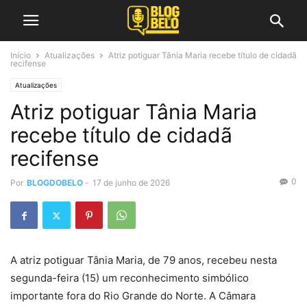
Início
Atualizações
Atriz potiguar Tânia Maria recebe título de cidadã
recifense
Atualizações
Atriz potiguar Tânia Maria
recebe título de cidadã
recifense
0
Por
BLOGDOBELO
-
17 de junho de 2026
A atriz potiguar Tânia Maria, de 79 anos, recebeu nesta
segunda-feira (15) um reconhecimento simbólico
importante fora do Rio Grande do Norte. A Câmara