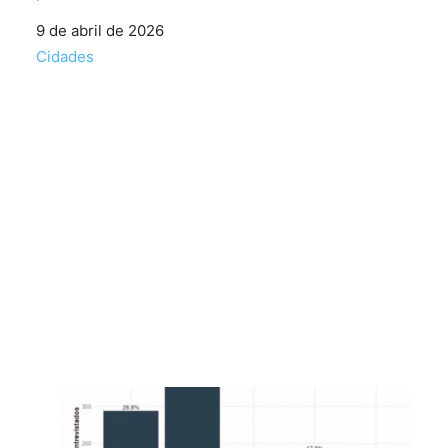
Data
9 de abril de 2026
Em relação a
Cidades