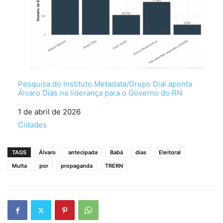
Pesquisa do Instituto Metadata/Grupo Dial aponta
Álvaro Dias na liderança para o Governo do RN
Data
1 de abril de 2026
Em relação a
Cidades
TAGS
Álvaro
antecipada
Babá
dias
Eleitoral
Multa
por
propaganda
TRERN