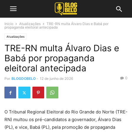
Início
Atualizações
TRE-RN multa Álvaro Dias e Babá por
propaganda eleitoral antecipada
Atualizações
TRE-RN multa Álvaro Dias e
Babá por propaganda
eleitoral antecipada
0
Por
BLOGDOBELO
-
12 de junho de 2026
O Tribunal Regional Eleitoral do Rio Grande do Norte (TRE-
RN) multou os pré-candidatos a governador, Álvaro Dias
(PL), e vice, Babá (PL), pela promoção de propaganda