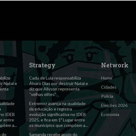
Strategy
Network
biliza
Cadu de Lula responsabiliza
Home
ir Natal e
Álvaro Dias por destruir Natal e
Cidades
senta
diz que Allyson representa
“velhas elites”
Polícia
ualidade
Extremoz avança na qualidade
Eleições 2026
a
da educação e registra
 no IDEB
evolução significativa no IDEB
Economia
ar entre
2025, e fica em 1º Lugar entre
põem a...
os municípios que compõem a...
o do
Samanda recebe apoio do