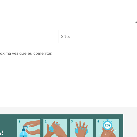
E-
mail:*
róxima vez que eu comentar.