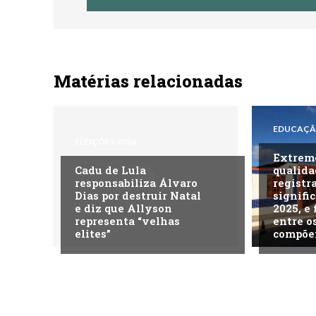
Matérias relacionadas
EDUCAÇ
ELEIÇÕES 2026
Extrem
Cadu de Lula
qualida
responsabiliza Álvaro
registr
Dias por destruir Natal
signifi
e diz que Allyson
2025, e 
representa “velhas
entre o
elites”
compõem