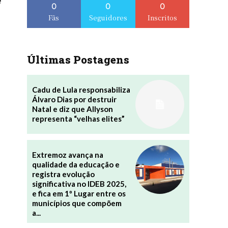
e
0
0
0
Fãs
Seguidores
Inscritos
Últimas Postagens
Cadu de Lula responsabiliza
Álvaro Dias por destruir
Natal e diz que Allyson
representa “velhas elites”
Extremoz avança na
qualidade da educação e
registra evolução
significativa no IDEB 2025,
e fica em 1º Lugar entre os
municípios que compõem
a...