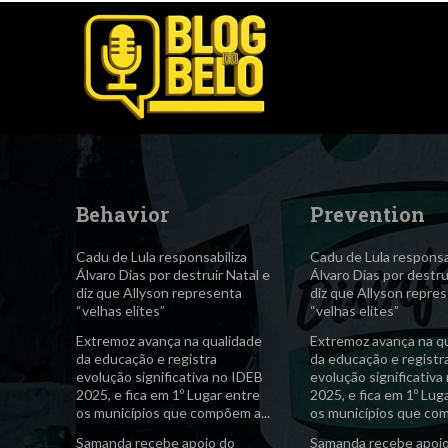
Behavior
Prevention
Cadu de Lula responsabiliza
Cadu de Lula responsa
Álvaro Dias por destruir Natal e
Álvaro Dias por destru
diz que Allyson representa
diz que Allyson repre
“velhas elites”
“velhas elites”
Extremoz avança na qualidade
Extremoz avança na q
da educação e registra
da educação e registr
evolução significativa no IDEB
evolução significativa
2025, e fica em 1º Lugar entre
2025, e fica em 1º Lug
os municípios que compõem a...
os municípios que com
Samanda recebe apoio do
Samanda recebe apoi