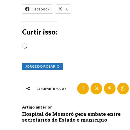
Facebook
X
Curtir isso:
C
a
r
JORGE DO ROSÁRIO
r
e
g
COMPARTILHADO
a
n
Artigo anterior
Hospital de Mossoró gera embate entre
d
secretários do Estado e município
o