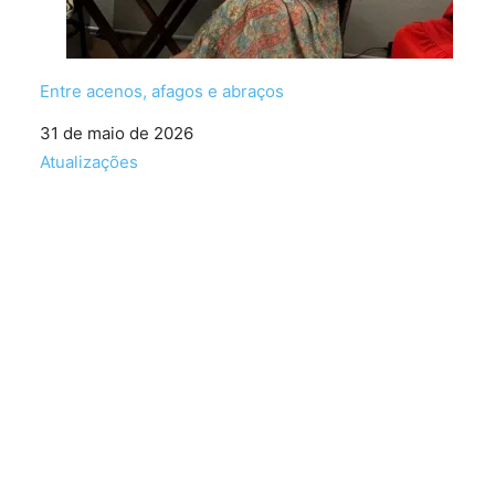
Entre acenos, afagos e abraços
Data
31 de maio de 2026
Em relação a
Atualizações