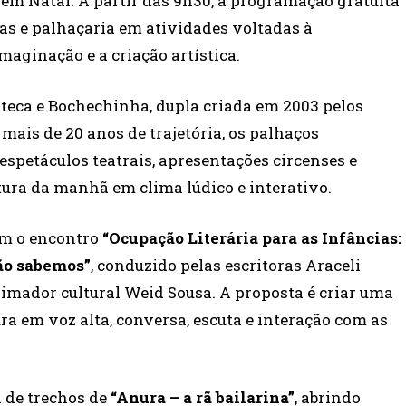
em Natal. A partir das 9h30, a programação gratuita
ias e palhaçaria em atividades voltadas à
maginação e a criação artística.
isteca e Bochechinha, dupla criada em 2003 pelos
ais de 20 anos de trajetória, os palhaços
petáculos teatrais, apresentações circenses e
ura da manhã em clima lúdico e interativo.
om o encontro
“Ocupação Literária para as Infâncias:
ão sabemos”
, conduzido pelas escritoras Araceli
nimador cultural Weid Sousa. A proposta é criar uma
ra em voz alta, conversa, escuta e interação com as
a de trechos de
“Anura – a rã bailarina”
, abrindo