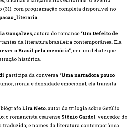
s, oficinas e lançamentos editoriais. O evento
o (31), com programação completa disponível no
acao_literaria
.
ia Gonçalves
, autora do romance
“Um Defeito de
tantes da literatura brasileira contemporânea. Ela
rever o Brasil pela memória”
, em um debate que
strução histórica.
di
participa da conversa
“Uma narradora pouco
umor, ironia e densidade emocional, ela transita
 biógrafo
Lira Neto
, autor da trilogia sobre Getúlio
do
; o romancista cearense
Stênio Gardel
, vencedor do
a traduzida; e nomes da literatura contemporânea