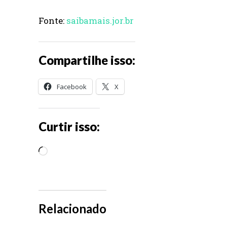
Fonte:
saibamais.jor.br
Compartilhe isso:
Facebook
X
Curtir isso:
C
a
r
r
Relacionado
e