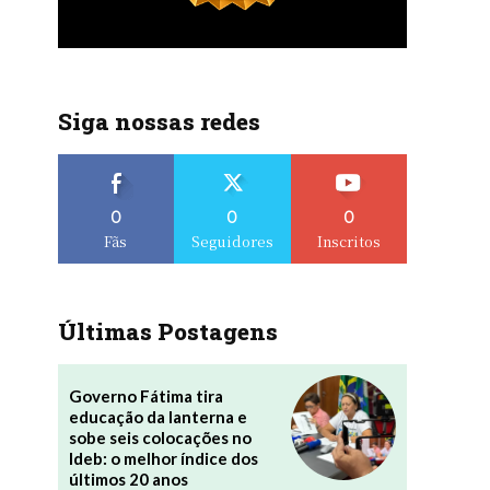
Siga nossas redes
0
0
0
Fãs
Seguidores
Inscritos
Últimas Postagens
Governo Fátima tira
educação da lanterna e
sobe seis colocações no
Ideb: o melhor índice dos
últimos 20 anos