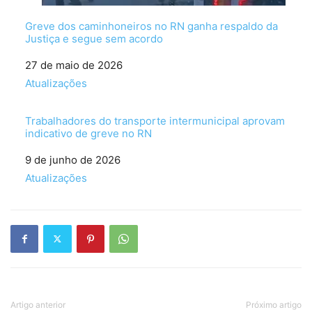
Greve dos caminhoneiros no RN ganha respaldo da
Justiça e segue sem acordo
Data
27 de maio de 2026
Em relação a
Atualizações
Trabalhadores do transporte intermunicipal aprovam
indicativo de greve no RN
Data
9 de junho de 2026
Em relação a
Atualizações
Artigo anterior
Próximo artigo