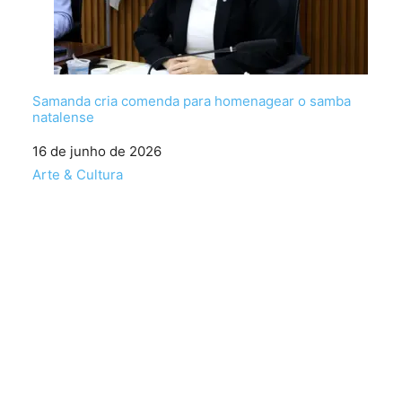
Samanda cria comenda para homenagear o samba
natalense
Data
16 de junho de 2026
Em relação a
Arte & Cultura