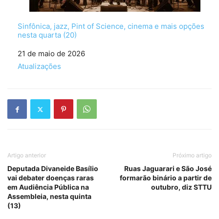
Sinfônica, jazz, Pint of Science, cinema e mais opções
nesta quarta (20)
Data
21 de maio de 2026
Em relação a
Atualizações
Artigo anterior
Próximo artigo
Deputada Divaneide Basílio
Ruas Jaguarari e São José
vai debater doenças raras
formarão binário a partir de
em Audiência Pública na
outubro, diz STTU
Assembleia, nesta quinta
(13)