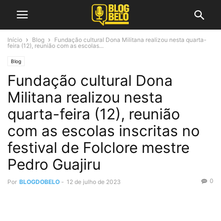
Início
Blog
Fundação cultural Dona Militana realizou nesta quarta-
feira (12), reunião com as escolas...
Blog
Fundação cultural Dona
Militana realizou nesta
quarta-feira (12), reunião
com as escolas inscritas no
festival de Folclore mestre
Pedro Guajiru
0
Por
BLOGDOBELO
-
12 de julho de 2023