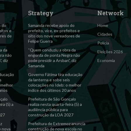
Strategy
Network
o do
Samanda recebe apoio do
Home
eitos e
prefeito, vice, ex-prefeitos e
Cidades
ores de
oito dos nove vereadores de
Felipe Guerra
Polícia
a da
“Quem conduziu a obra da
Eleições 2026
ra não
engorda de ponta Negra não
, diz
pode presidir a Arsban”, diz
Economia
Samanda
educação
Governo Fátima tira educação
s
da lanterna e sobe seis
 melhor
colocações no Ideb: o melhor
 anos
índice dos últimos 20 anos
çalo
Prefeitura de São Gonçalo
ira (5) a
realiza nesta quarta-feira (5) a
audiência pública para
027
construção da LOA 2027
oz
Prefeitura de Extremoz anuncia
e nova
construção de nova escola no