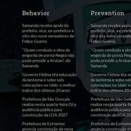
Behavior
Prevention
Samanda recebe apoio do
Samanda recebe apoi
prefeito, vice, ex-prefeitos e
prefeito, vice, ex-pref
oito dos nove vereadores de
oito dos nove veread
Felipe Guerra
Felipe Guerra
“Quem conduziu a obra da
“Quem conduziu a obr
engorda de ponta Negra não
engorda de ponta Neg
pode presidir a Arsban”, diz
pode presidir a Arsban”
Samanda
Samanda
Governo Fátima tira educação
Governo Fátima tira 
da lanterna e sobe seis
da lanterna e sobe sei
colocações no Ideb: o melhor
colocações no Ideb: o
índice dos últimos 20 anos
índice dos últimos 20
Prefeitura de São Gonçalo
Prefeitura de São Gon
realiza nesta quarta-feira (5) a
realiza nesta quarta-fe
audiência pública para
audiência pública para
construção da LOA 2027
construção da LOA 2
Prefeitura de Extremoz
Prefeitura de Extrem
anuncia construção de nova
anuncia construção d