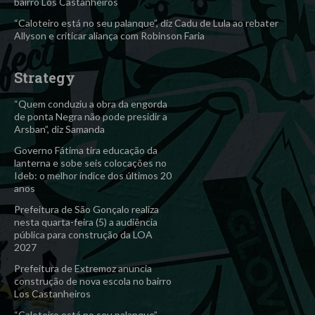
bairro Los Castanheiros
“Caloteiro está no seu palanque”, diz Cadu de Lula ao rebater
Allyson e criticar aliança com Robinson Faria
Strategy
“Quem conduziu a obra da engorda
de ponta Negra não pode presidir a
Arsban”, diz Samanda
Governo Fátima tira educação da
lanterna e sobe seis colocações no
Ideb: o melhor índice dos últimos 20
anos
Prefeitura de São Gonçalo realiza
nesta quarta-feira (5) a audiência
pública para construção da LOA
2027
Prefeitura de Extremoz anuncia
construção de nova escola no bairro
Los Castanheiros
“Caloteiro está no seu palanque”,